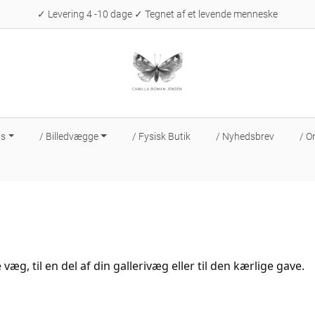
✓ Levering 4 -10 dage ✓ Tegnet af et levende menneske
ts
/ Billedvægge
/ Fysisk Butik
/ Nyhedsbrev
/ 
e væg, til en del af din gallerivæg eller til den kærlige gave.